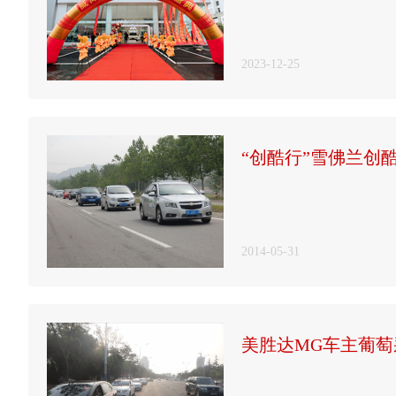
2023-12-25
“创酷行”雪佛兰创
2014-05-31
美胜达MG车主葡