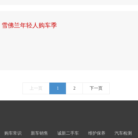
，雪佛兰年轻人购车季
上一页
1
2
下一页
购车常识
新车销售
诚新二手车
维护保养
汽车检测